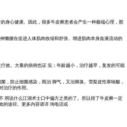
者的身心健康。因此，很多牛皮癣患者会产生一种极端心理，那
常伸懒腰在促进人体肌肉收缩和舒张、增进肌肉本身血液流动的
意疗效。大量的病例也证 实：年龄越小，治疗越早，复发的可能
细菌，防止细菌感染，既治 脚气，又治脚臭。雪梨皮性寒味酸，
对治疗的作用。
不 用说什么江湖术士口中偏方之类的了。所以得了牛皮癣一定
效的途径。更多内容请详 询电话或